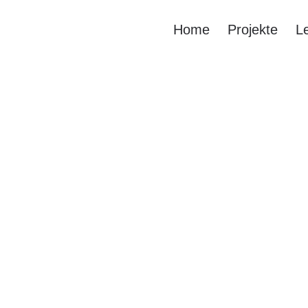
Home
Projekte
L
ens führt die
on